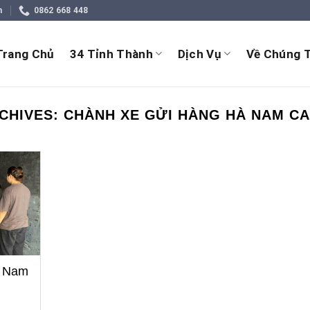
m
0862 668 448
Trang Chủ
34 Tỉnh Thành
Dịch Vụ
Về Chúng T
CHIVES:
CHÀNH XE GỬI HÀNG HÀ NAM C
à Nam