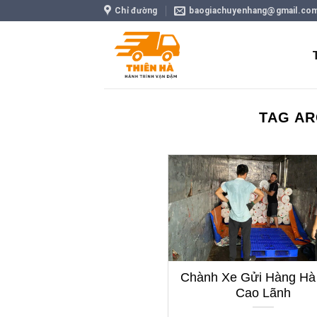
Skip
Chỉ đường
baogiachuyenhang@gmail.co
to
content
TAG AR
Chành Xe Gửi Hàng H
Cao Lãnh