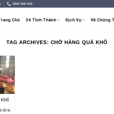
m
0862 668 448
Trang Chủ
34 Tỉnh Thành
Dịch Vụ
Về Chúng T
TAG ARCHIVES:
CHỞ HÀNG QUÁ KHỔ
 Khổ
tải là