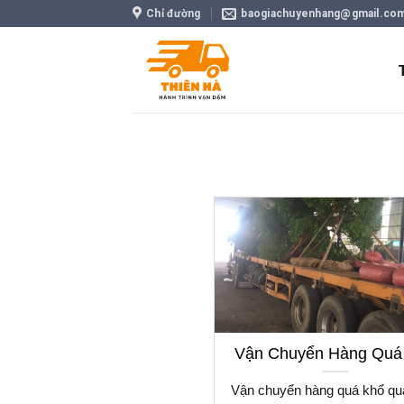
Skip
Chỉ đường
baogiachuyenhang@gmail.co
to
content
Vận Chuyển Hàng Quá
Vận chuyển hàng quá khổ quá 