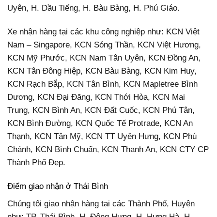
Uyên, H. Dầu Tiếng, H. Bàu Bàng, H. Phú Giáo.
Xe nhận hàng tại các khu công nghiệp như: KCN Việt
Nam – Singapore, KCN Sóng Thần, KCN Việt Hương,
KCN Mỹ Phước, KCN Nam Tân Uyên, KCN Đồng An,
KCN Tân Đông Hiệp, KCN Bàu Bàng, KCN Kim Huy,
KCN Rạch Bắp, KCN Tân Bình, KCN Mapletree Bình
Dương, KCN Đại Đăng, KCN Thới Hòa, KCN Mai
Trung, KCN Bình An, KCN Đất Cuốc, KCN Phú Tân,
KCN Bình Đường, KCN Quốc Tế Protrade, KCN An
Thạnh, KCN Tân Mỹ, KCN TT Uyên Hưng, KCN Phú
Chánh, KCN Bình Chuẩn, KCN Thanh An, KCN CTY CP
Thành Phố Đẹp.
Điểm giao nhận ở Thái Bình
Chúng tôi giao nhận hàng tại các Thành Phố, Huyện
như: TP. Thái Bình, H. Đông Hưng, H. Hưng Hà, H.