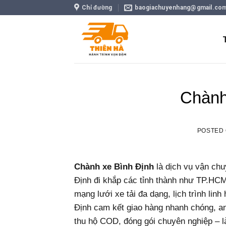
Skip
Chỉ đường
baogiachuyenhang@gmail.co
to
content
Chành
POSTED
Chành xe Bình Định
là dịch vụ vận chu
Định đi khắp các tỉnh thành như TP.HC
mạng lưới xe tải đa dạng, lịch trình lin
Định cam kết giao hàng nhanh chóng, an 
thu hộ COD, đóng gói chuyên nghiệp – l