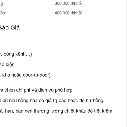
kg
300.000 đ/khối
đ/kg
400.000 đ/khối
Báo Giá
vỡ, cồng kềnh…)
số kiện
 kho hoặc door-to-door)
ựa chọn chi phí và dịch vụ phù hợp.
 bù nếu hàng hóa có giá trị cao hoặc dễ hư hỏng.
ài hạn, bạn nên thương lượng chiết khấu để tiết kiệm