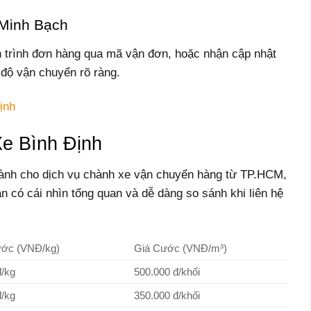
Minh Bạch
h trình đơn hàng qua mã vận đơn, hoặc nhận cập nhật
n độ vận chuyển rõ ràng.
ịnh
e Bình Định
ành cho dịch vụ chành xe vận chuyển hàng từ TP.HCM,
ạn có cái nhìn tổng quan và dễ dàng so sánh khi liên hệ
ước (VNĐ/kg)
Giá Cước (VNĐ/m³)
đ/kg
500.000 đ/khối
đ/kg
350.000 đ/khối