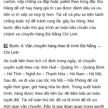
carton, xốp chống va đập hoặc pallet theo từng đặc thù.
Hàng dễ vỡ hay hàng giá trị cao được đánh dấu và ưu
tiên vị trí xếp xe hợp lý hơn. Tài xế và phụ xe tiến hành
chằng buộc kỹ để tránh rung lắc gây hư hỏng. Mọi
bước đều tuân thủ quy trình an toàn tiêu chuẩn của
chành xe chuyển hàng Đà Nẵng Chí Linh.
4️⃣ Bước 4: Vận chuyển hàng theo lộ trình Đà Nẵng →
Chí Linh
Xe xuất bến theo lịch cố định trong ngày, di chuyển
xuyên suốt theo các tỉnh Huế – Quảng Trị – Quảng Bình
– Hà Tĩnh – Nghệ An – Thanh Hóa – Hà Nam – Hà Nội.
Sau đó, xe đi vào cao tốc Hà Nội – Hải Phòng để rút
ngắn thời gian, giữ hàng hóa ổn định. Trong suốt hành
trình, hàng được theo dõi liên tục để đảm bảo an toàn
tuyệt đối. Tài xế tuân thủ tốc độ và lộ trình để tối ưu
thời gian vận chuyển. Đây là giai đoạn quan trọng quyết