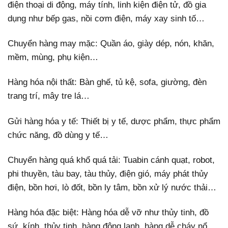
điện thoại di động, máy tính, linh kiện điện tử, đồ gia
dụng như bếp gas, nồi cơm điện, máy xay sinh tố…
Chuyển hàng may mặc: Quần áo, giày dép, nón, khăn,
mềm, mùng, phụ kiện…
Hàng hóa nội thất: Bàn ghế, tủ kệ, sofa, giường, đèn
trang trí, mây tre lá…
Gửi hàng hóa y tế: Thiết bị y tế, dược phẩm, thực phẩm
chức năng, đồ dùng y tế…
Chuyển hàng quá khổ quá tải: Tuabin cánh quạt, robot,
phi thuyền, tàu bay, tàu thủy, điện gió, máy phát thủy
điện, bồn hơi, lò đốt, bồn ly tâm, bồn xử lý nước thải…
Hàng hóa đặc biệt: Hàng hóa dễ vỡ như thủy tinh, đồ
sứ, kính, thủy tinh, hàng đông lạnh, hàng dễ cháy nổ.