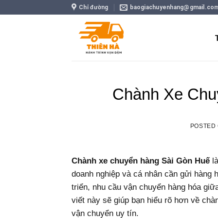
Skip
Chỉ đường
baogiachuyenhang@gmail.co
to
content
Chành Xe Chu
POSTED
Chành xe chuyển hàng Sài Gòn Huế
là
doanh nghiệp và cá nhân cần gửi hàng h
triển, nhu cầu vận chuyển hàng hóa giữa 
viết này sẽ giúp bạn hiểu rõ hơn về chà
vận chuyển uy tín.