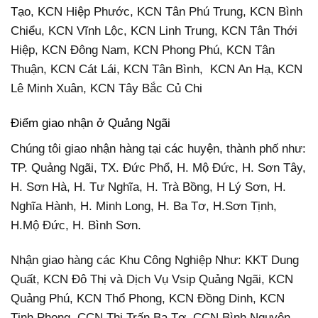
Tạo, KCN Hiệp Phước, KCN Tân Phú Trung, KCN Bình
Chiểu, KCN Vĩnh Lộc, KCN Linh Trung, KCN Tân Thới
Hiệp, KCN Đông Nam, KCN Phong Phú, KCN Tân
Thuận, KCN Cát Lái, KCN Tân Bình, KCN An Hạ, KCN
Lê Minh Xuân, KCN Tây Bắc Củ Chi
Điểm giao nhận ở Quảng Ngãi
Chúng tôi giao nhận hàng tại các huyện, thành phố như:
TP. Quảng Ngãi, TX. Đức Phổ, H. Mộ Đức,
H. Sơn Tây,
H. Sơn Hà, H. Tư Nghĩa, H. Trà Bồng, H Lý Sơn, H.
Nghĩa Hành, H. Minh Long, H. Ba Tơ, H.Sơn Tịnh,
H.Mộ Đức, H. Bình Sơn.
Nhận giao hàng các Khu Công Nghiệp Như: KKT Dung
Quất, KCN Đô Thị và Dịch Vụ Vsip Quảng Ngãi, KCN
Quảng Phú, KCN Thổ Phong, KCN Đồng Dinh, KCN
Tịnh Phong, CCN Thị Trấn Ba Tơ, CCN Bình Nguyên,