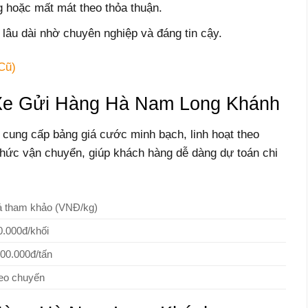
 hoặc mất mát theo thỏa thuận.
lâu dài nhờ chuyên nghiệp và đáng tin cậy.
Cũ)
Xe Gửi Hàng Hà Nam Long Khánh
ung cấp bảng giá cước minh bạch, linh hoạt theo
h thức vận chuyển, giúp khách hàng dễ dàng dự toán chi
á tham khảo (VNĐ/kg)
0.000đ/khối
500.000đ/tấn
eo chuyến