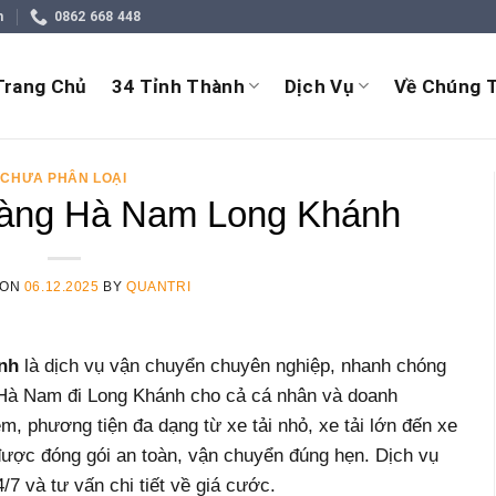
m
0862 668 448
Trang Chủ
34 Tỉnh Thành
Dịch Vụ
Về Chúng T
CHƯA PHÂN LOẠI
àng Hà Nam Long Khánh
 ON
06.12.2025
BY
QUANTRI
nh
là dịch vụ vận chuyển chuyên nghiệp, nhanh chóng
ừ Hà Nam đi Long Khánh cho cả cá nhân và doanh
m, phương tiện đa dạng từ xe tải nhỏ, xe tải lớn đến xe
ược đóng gói an toàn, vận chuyển đúng hẹn. Dịch vụ
/7 và tư vấn chi tiết về giá cước.