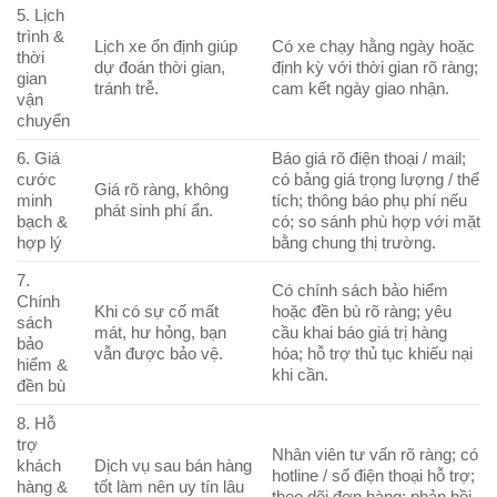
5. Lịch
trình &
Lịch xe ổn định giúp
Có xe chạy hằng ngày hoặc
thời
dự đoán thời gian,
định kỳ với thời gian rõ ràng;
gian
tránh trễ.
cam kết ngày giao nhận.
vận
chuyển
6. Giá
Báo giá rõ điện thoại / mail;
cước
có bảng giá trọng lượng / thể
Giá rõ ràng, không
minh
tích; thông báo phụ phí nếu
phát sinh phí ẩn.
bạch &
có; so sánh phù hợp với mặt
hợp lý
bằng chung thị trường.
7.
Có chính sách bảo hiểm
Chính
Khi có sự cố mất
hoặc đền bù rõ ràng; yêu
sách
mát, hư hỏng, bạn
cầu khai báo giá trị hàng
bảo
vẫn được bảo vệ.
hóa; hỗ trợ thủ tục khiếu nại
hiểm &
khi cần.
đền bù
8. Hỗ
trợ
Nhân viên tư vấn rõ ràng; có
khách
Dịch vụ sau bán hàng
hotline / số điện thoại hỗ trợ;
hàng &
tốt làm nên uy tín lâu
theo dõi đơn hàng; phản hồi