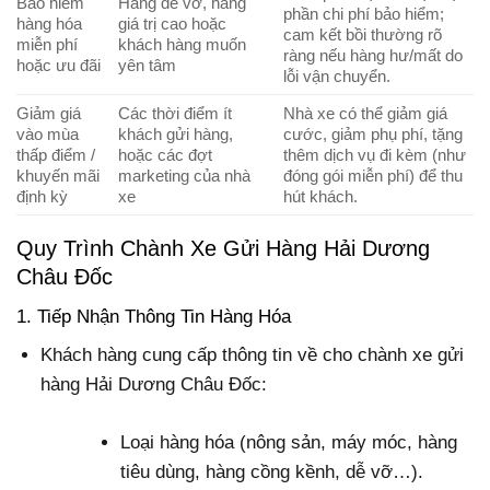
Bảo hiểm
Hàng dễ vỡ, hàng
phần chi phí bảo hiểm;
hàng hóa
giá trị cao hoặc
cam kết bồi thường rõ
miễn phí
khách hàng muốn
ràng nếu hàng hư/mất do
hoặc ưu đãi
yên tâm
lỗi vận chuyển.
Giảm giá
Các thời điểm ít
Nhà xe có thể giảm giá
vào mùa
khách gửi hàng,
cước, giảm phụ phí, tặng
thấp điểm /
hoặc các đợt
thêm dịch vụ đi kèm (như
khuyến mãi
marketing của nhà
đóng gói miễn phí) để thu
định kỳ
xe
hút khách.
Quy Trình Chành Xe Gửi Hàng Hải Dương
Châu Đốc
1. Tiếp Nhận Thông Tin Hàng Hóa
Khách hàng cung cấp thông tin về cho chành xe gửi
hàng Hải Dương Châu Đốc:
Loại hàng hóa (nông sản, máy móc, hàng
tiêu dùng, hàng cồng kềnh, dễ vỡ…).