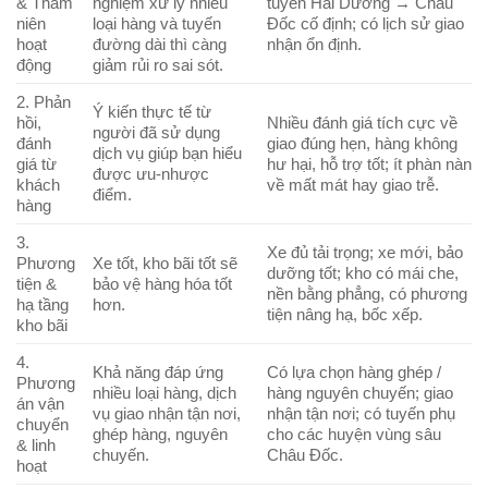
& Thâm
nghiệm xử lý nhiều
tuyến Hải Dương → Châu
niên
loại hàng và tuyến
Đốc cố định; có lịch sử giao
hoạt
đường dài thì càng
nhận ổn định.
động
giảm rủi ro sai sót.
2. Phản
Ý kiến thực tế từ
hồi,
Nhiều đánh giá tích cực về
người đã sử dụng
đánh
giao đúng hẹn, hàng không
dịch vụ giúp bạn hiểu
giá từ
hư hại, hỗ trợ tốt; ít phàn nàn
được ưu-nhược
khách
về mất mát hay giao trễ.
điểm.
hàng
3.
Xe đủ tải trọng; xe mới, bảo
Phương
Xe tốt, kho bãi tốt sẽ
dưỡng tốt; kho có mái che,
tiện &
bảo vệ hàng hóa tốt
nền bằng phẳng, có phương
hạ tầng
hơn.
tiện nâng hạ, bốc xếp.
kho bãi
4.
Khả năng đáp ứng
Có lựa chọn hàng ghép /
Phương
nhiều loại hàng, dịch
hàng nguyên chuyến; giao
án vận
vụ giao nhận tận nơi,
nhận tận nơi; có tuyến phụ
chuyển
ghép hàng, nguyên
cho các huyện vùng sâu
& linh
chuyến.
Châu Đốc.
hoạt