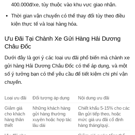
400.000đ/xe, tùy thuộc vào khu vực giao nhận.
Thời gian vận chuyển có thể thay đổi tùy theo điều
kiện thực tế và loại hàng hóa.
Ưu Đãi Tại Chành Xe Gửi Hàng Hải Dương
Châu Đốc
Dưới đây là gợi ý các loại ưu đãi phổ biến mà chành xe
gửi hàng Hải Dương Châu Đốc có thể áp dụng, và một
số ý tưởng bạn có thể yêu cầu để tiết kiệm chi phí vận
chuyển.
Loại ưu đãi
Đối tượng áp dụng
Nội dung ưu đãi
Giảm giá
Những khách hàng
Chiết khấu 5-15% cho các
cho khách
gửi hàng thường
lần gửi tiếp theo, hoặc
hàng thân
xuyên hoặc hợp tác
mức giá ưu đãi cố định
thiết
lâu dài
hàng tháng/quý.