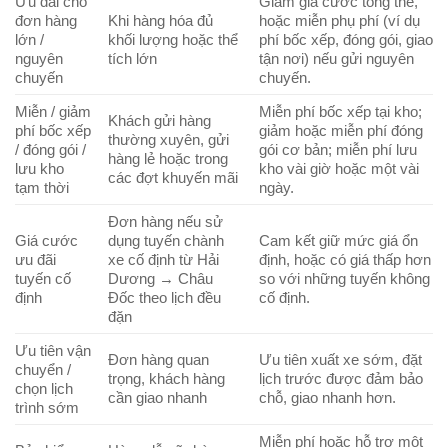
Ưu đãi cho
Giảm giá cước tổng thể,
đơn hàng
Khi hàng hóa đủ
hoặc miễn phụ phí (ví dụ
lớn /
khối lượng hoặc thể
phí bốc xếp, đóng gói, giao
nguyên
tích lớn
tận nơi) nếu gửi nguyên
chuyến
chuyến.
Miễn / giảm
Miễn phí bốc xếp tại kho;
Khách gửi hàng
phí bốc xếp
giảm hoặc miễn phí đóng
thường xuyên, gửi
/ đóng gói /
gói cơ bản; miễn phí lưu
hàng lẻ hoặc trong
lưu kho
kho vài giờ hoặc một vài
các đợt khuyến mãi
tạm thời
ngày.
Đơn hàng nếu sử
Giá cước
dụng tuyến chành
Cam kết giữ mức giá ổn
ưu đãi
xe cố định từ Hải
định, hoặc có giá thấp hơn
tuyến cố
Dương → Châu
so với những tuyến không
định
Đốc theo lịch đều
cố định.
đặn
Ưu tiên vận
Đơn hàng quan
Ưu tiên xuất xe sớm, đặt
chuyển /
trọng, khách hàng
lịch trước được đảm bảo
chọn lịch
cần giao nhanh
chỗ, giao nhanh hơn.
trình sớm
Miễn phí hoặc hỗ trợ một