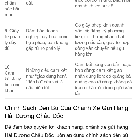
chăm
dài.
nhanh khi có sự cố.
sóc hậu
mãi
Có giấy phép kinh doanh
9. Giấy
Đảm bảo doanh
vận tải; đăng ký phương
tờ pháp
nghiệp này hoạt động
tiện; có chứng nhận chất
lý đầy
hợp pháp, bạn không
lượng nếu cần; giấy tờ hợp
đủ
gặp rủi ro pháp lý.
đồng vận chuyển nếu gửi
hàng lớn.
Cam kết bằng văn bản hoặc
10.
Những điều cam kết
hợp đồng; cam kết giao
Cam
như “giao đúng hẹn”,
nhận đúng lịch; có quảng bá
kết & uy
“đền bù” nếu sai là
quảng cáo rõ ràng; không có
tín công
dấu hiệu tốt.
tranh chấp lớn trong giới vận
khai
tải.
Chính Sách Đền Bù Của Chành Xe Gửi Hàng
Hải Dương Châu Đốc
Để đảm bảo quyền lợi khách hàng, chành xe gửi hàng
Hải Dương Châu Đốc luôn áp dụng chính sách đền bù