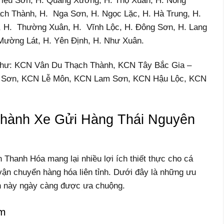
riệu Sơn, H. Quảng Xương, H. Thọ Xuân, H. Nông
ạch Thành, H. Nga Sơn, H. Ngọc Lặc, H. Hà Trung, H.
 H. Thường Xuân, H. Vĩnh Lộc, H. Đông Sơn, H. Lang
Mường Lát, H. Yên Định, H. Như Xuân.
Như: KCN Vân Du Thạch Thành, KCN Tây Bắc Gia –
 Sơn, KCN Lễ Môn, KCN Lam Sơn, KCN Hậu Lộc, KCN
hành Xe Gửi Hàng Thái Nguyên
Thanh Hóa mang lại nhiều lợi ích thiết thực cho cá
ận chuyển hàng hóa liên tỉnh. Dưới đây là những ưu
ển này ngày càng được ưa chuộng.
ệm