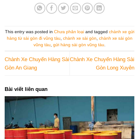
This entry was posted in
Chưa phân loại
and tagged
chành xe gửi
hàng từ sài gòn đi vũng tàu
,
chành xe sài gòn
,
chành xe sài gòn
vũng tàu
,
gửi hàng sài gòn vũng tàu
.
Chành Xe Chuyển Hàng Sài
Chành Xe Chuyển Hàng Sài
Gòn An Giang
Gòn Long Xuyên
Bài viết liên quan