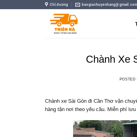
Skip
Chỉ đường
baogiachuyenhang@gmail.co
to
content
Chành Xe S
POSTED
Chành xe Sài Gòn đi Cần Thơ vận chuyể
hàng tận nơi theo yêu cầu. Miễn phí lưu