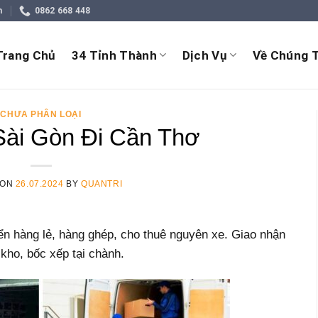
m
0862 668 448
Trang Chủ
34 Tỉnh Thành
Dịch Vụ
Về Chúng T
CHƯA PHÂN LOẠI
ài Gòn Đi Cần Thơ
 ON
26.07.2024
BY
QUANTRI
n hàng lẻ, hàng ghép, cho thuê nguyên xe. Giao nhận
 kho, bốc xếp tại chành.