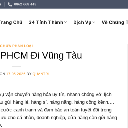
m
0862 668 448
Trang Chủ
34 Tỉnh Thành
Dịch Vụ
Về Chúng T
CHƯA PHÂN LOẠI
TPHCM Đi Vũng Tàu
 ON
17.05.2025
BY
QUANTRI
vụ vận chuyển hàng hóa uy tín, nhanh chóng với lịch
ầu gửi hàng lẻ, hàng sỉ, hàng nặng, hàng cồng kềnh,…
á cước cạnh tranh và đảm bảo an toàn tuyệt đối trong
i ưu cho cá nhân, doanh nghiệp, cửa hàng cần gửi hàng
y.