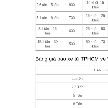
10 khối -15
2,6 tấn – 5 tấn
800
khối
15 khối – 25
5,1 tấn – 8 tấn
700
khối
8,1 tấn – 15
25 khối – 50
600
tấn
khối
15,1 tấn – 30
50 khối – 70
500
tấn
khối
Bảng giá bao xe từ TPHCM về
BẢNG G
Loại Xe
2.5 Tấn
5 Tấn
8 Tấn