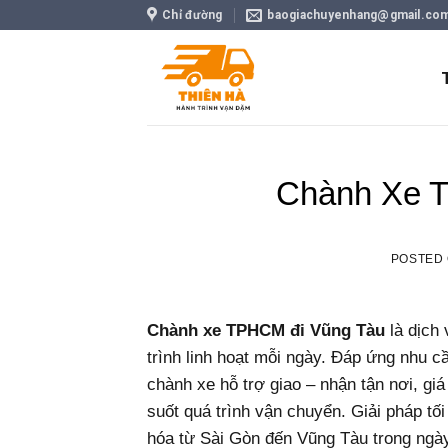
Skip
Chỉ đường
baogiachuyenhang@gmail.co
to
content
Chành Xe 
POSTED
Chành xe TPHCM đi Vũng Tàu
là dịch 
trình linh hoạt mỗi ngày. Đáp ứng nhu c
chành xe hỗ trợ giao – nhận tận nơi, gi
suốt quá trình vận chuyển. Giải pháp tố
hóa từ Sài Gòn đến Vũng Tàu trong ngà