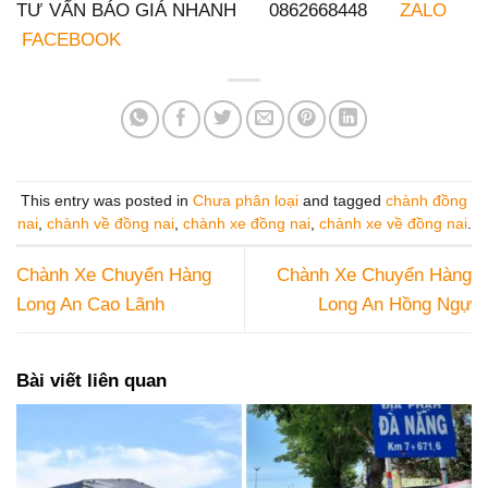
TƯ VẤN BÁO GIÁ NHANH 0862668448
ZALO
FACEBOOK
This entry was posted in
Chưa phân loại
and tagged
chành đồng
nai
,
chành về đồng nai
,
chành xe đồng nai
,
chành xe về đồng nai
.
Chành Xe Chuyển Hàng
Chành Xe Chuyển Hàng
Long An Cao Lãnh
Long An Hồng Ngự
Bài viết liên quan