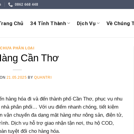
m
0862 668 448
Trang Chủ
34 Tỉnh Thành
Dịch Vụ
Về Chúng T
CHƯA PHÂN LOẠI
Hàng Cần Thơ
 ON
21.05.2025
BY
QUANTRI
ển hàng hóa đi và đến thành phố Cần Thơ, phục vụ nhu
, nhà phân phối… Với ưu điểm nhanh chóng, tiết kiệm
n vận chuyển đa dạng mặt hàng như nông sản, điện tử,
rình. Dịch vụ hỗ trợ giao nhận tận nơi, thu hộ COD,
oàn tuyệt đối cho hàng hóa.