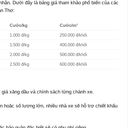
 nhận. Dưới đây là bảng giá tham khảo phổ biến của các
ần Thơ:
Cước/kg
Cước/m³
1.000 đ/kg
250.000 đ/khối
1.500 đ/kg
400.000 đ/khối
2.000 đ/kg
500.000 đ/khối
2.500 đ/kg
600.000 đ/khối
, giá xăng dầu và chính sách từng chành xe.
 hoặc số lượng lớn, nhiều nhà xe sẽ hỗ trợ chiết khấu
c bảo quản đặc biệt sẽ có phụ phí riêng.