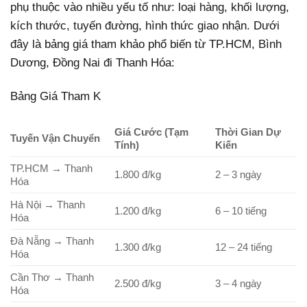
phụ thuộc vào nhiều yếu tố như: loại hàng, khối lượng,
kích thước, tuyến đường, hình thức giao nhận. Dưới
đây là bảng giá tham khảo phổ biến từ TP.HCM, Bình
Dương, Đồng Nai đi Thanh Hóa:
Bảng Giá Tham K
Giá Cước (Tạm
Thời Gian Dự
Tuyến Vận Chuyển
Tính)
Kiến
TP.HCM → Thanh
1.800 đ/kg
2 – 3 ngày
Hóa
Hà Nội → Thanh
1.200 đ/kg
6 – 10 tiếng
Hóa
Đà Nẵng → Thanh
1.300 đ/kg
12 – 24 tiếng
Hóa
Cần Thơ → Thanh
2.500 đ/kg
3 – 4 ngày
Hóa