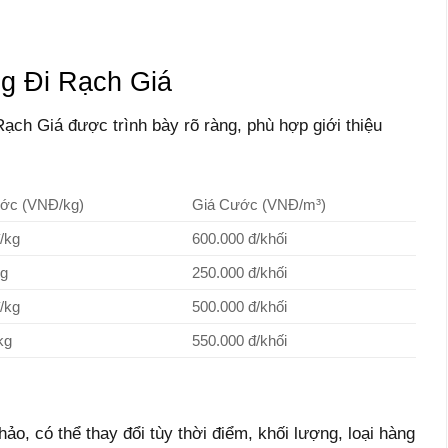
g Đi Rạch Giá
ạch Giá được trình bày rõ ràng, phù hợp giới thiệu
ớc (VNĐ/kg)
Giá Cước (VNĐ/m³)
/kg
600.000 đ/khối
kg
250.000 đ/khối
/kg
500.000 đ/khối
kg
550.000 đ/khối
ảo, có thể thay đổi tùy thời điểm, khối lượng, loại hàng