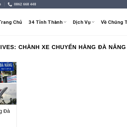
m
0862 668 448
Trang Chủ
34 Tỉnh Thành
Dịch Vụ
Về Chúng T
IVES:
CHÀNH XE CHUYỂN HÀNG ĐÀ NẴNG
g Đà