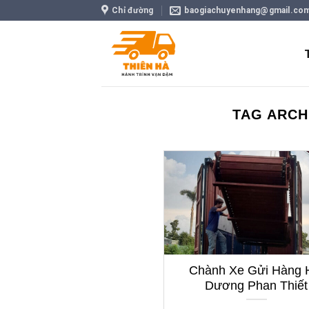
Skip
Chỉ đường
baogiachuyenhang@gmail.co
to
content
TAG ARCH
Chành Xe Gửi Hàng 
Dương Phan Thiết