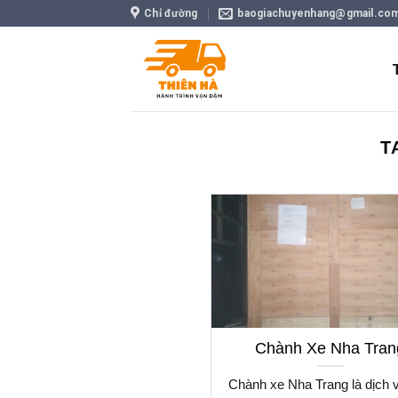
Skip
Chỉ đường
baogiachuyenhang@gmail.co
to
content
T
Chành Xe Nha Tran
Chành xe Nha Trang là dịch 