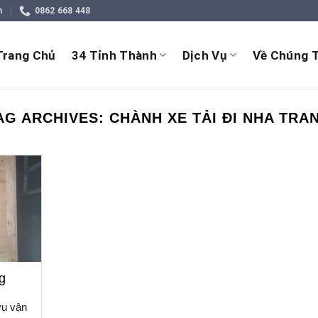
m
0862 668 448
Trang Chủ
34 Tỉnh Thành
Dịch Vụ
Về Chúng T
AG ARCHIVES:
CHÀNH XE TẢI ĐI NHA TRA
g
vụ vận