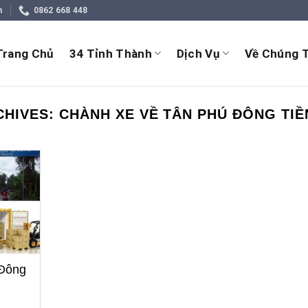
m
0862 668 448
Trang Chủ
34 Tỉnh Thành
Dịch Vụ
Về Chúng T
CHIVES:
CHÀNH XE VỀ TÂN PHÚ ĐÔNG TIỀ
Đông