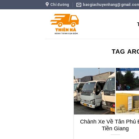
Skip
Chỉ đường
baogiachuyenhang@gmail.co
to
content
TAG AR
Chành Xe Về Tân Phú 
Tiền Giang