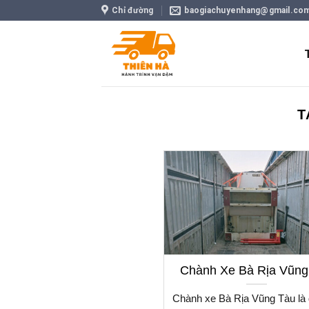
Skip
Chỉ đường
baogiachuyenhang@gmail.co
to
content
T
Chành Xe Bà Rịa Vũng
Chành xe Bà Rịa Vũng Tàu là 