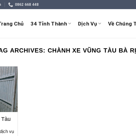
m
0862 668 448
Trang Chủ
34 Tỉnh Thành
Dịch Vụ
Về Chúng T
AG ARCHIVES:
CHÀNH XE VŨNG TÀU BÀ R
 Tàu
dịch vụ