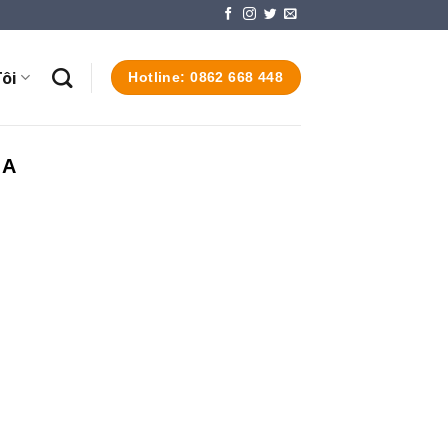
ôi
Hotline: 0862 668 448
ỊA