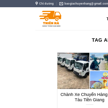
Skip
Chỉ đường
baogiachuyenhang@gmail.co
to
content
TAG A
Chành Xe Chuyển Hàng
Tàu Tiền Giang