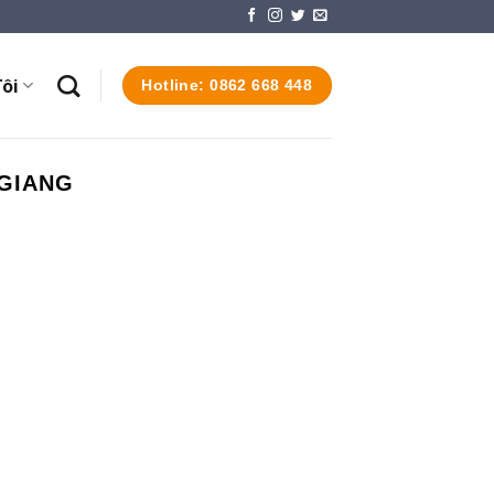
ôi
Hotline: 0862 668 448
 GIANG