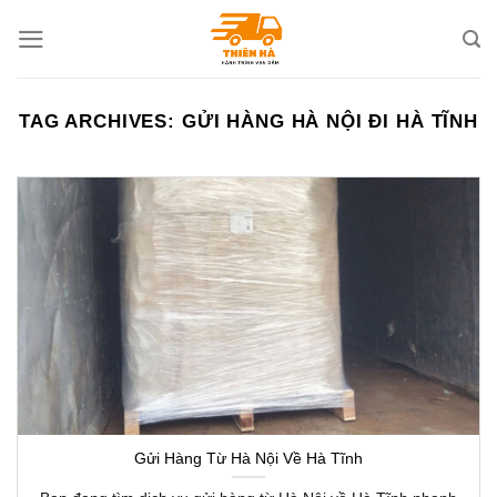
Skip
to
content
TAG ARCHIVES:
GỬI HÀNG HÀ NỘI ĐI HÀ TĨNH
Gửi Hàng Từ Hà Nội Về Hà Tĩnh