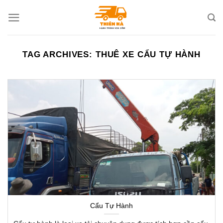
Skip
to
content
TAG ARCHIVES:
THUÊ XE CẨU TỰ HÀNH
Cẩu Tự Hành