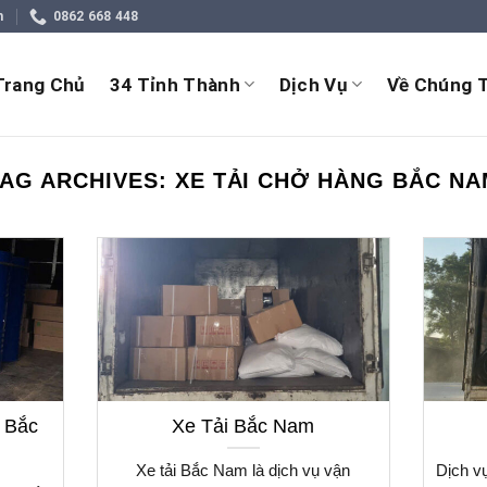
m
0862 668 448
Trang Chủ
34 Tỉnh Thành
Dịch Vụ
Về Chúng T
TAG ARCHIVES:
XE TẢI CHỞ HÀNG BẮC N
 Bắc
Xe Tải Bắc Nam
Xe tải Bắc Nam là dịch vụ vận
Dịch v