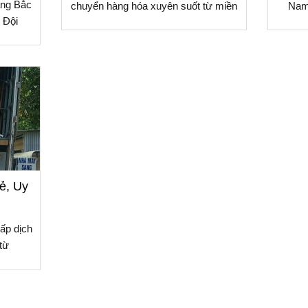
àng Bắc
chuyển hàng hóa xuyên suốt từ miền
Nam 
 Đội
ẻ, Uy
ấp dịch
từ