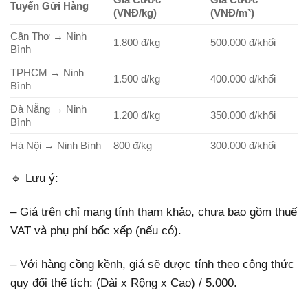
Tuyến Gửi Hàng
(VNĐ/kg)
(VNĐ/m³)
Cần Thơ → Ninh
1.800 đ/kg
500.000 đ/khối
Bình
TPHCM → Ninh
1.500 đ/kg
400.000 đ/khối
Bình
Đà Nẵng → Ninh
1.200 đ/kg
350.000 đ/khối
Bình
Hà Nội → Ninh Bình
800 đ/kg
300.000 đ/khối
🔹 Lưu ý:
– Giá trên chỉ mang tính tham khảo, chưa bao gồm thuế
VAT và phụ phí bốc xếp (nếu có).
– Với hàng cồng kềnh, giá sẽ được tính theo công thức
quy đổi thể tích:
(Dài x Rộng x Cao) / 5.000
.