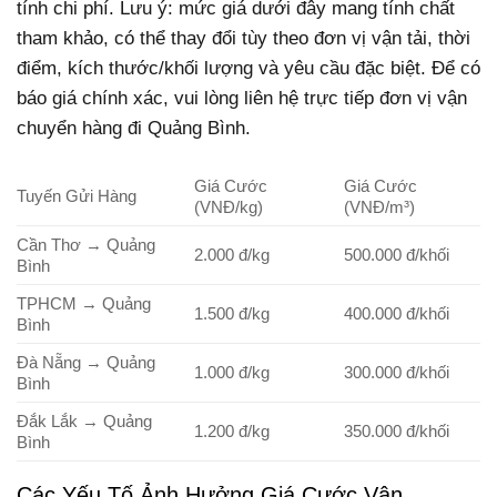
tính chi phí. Lưu ý: mức giá dưới đây mang tính chất
tham khảo, có thể thay đổi tùy theo đơn vị vận tải, thời
điểm, kích thước/khối lượng và yêu cầu đặc biệt. Để có
báo giá chính xác, vui lòng liên hệ trực tiếp đơn vị vận
chuyển hàng đi Quảng Bình.
Giá Cước
Giá Cước
Tuyến Gửi Hàng
(VNĐ/kg)
(VNĐ/m³)
Cần Thơ → Quảng
2.000 đ/kg
500.000 đ/khối
Bình
TPHCM → Quảng
1.500 đ/kg
400.000 đ/khối
Bình
Đà Nẵng → Quảng
1.000 đ/kg
300.000 đ/khối
Bình
Đắk Lắk → Quảng
1.200 đ/kg
350.000 đ/khối
Bình
Các Yếu Tố Ảnh Hưởng Giá Cước Vận