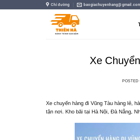
Skip
Chỉ đường
baogiachuyenhang@gmail.co
to
content
Xe Chuyển
POSTED
Xe chuyển hàng đi Vũng Tàu hàng lẻ, hà
tận nơi. Kho bãi tại Hà Nội, Đà Nẵng, N