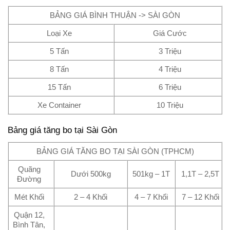
BẢNG GIÁ BÌNH THUẬN -> SÀI GÒN
Loại Xe
Giá Cước
5 Tấn
3 Triệu
8 Tấn
4 Triệu
15 Tấn
6 Triệu
Xe Container
10 Triệu
Bảng giá tăng bo tại Sài Gòn
BẢNG GIÁ TĂNG BO TẠI SÀI GÒN (TPHCM)
Quãng
Dưới 500kg
501kg – 1T
1,1T – 2,5T
Đường
Mét Khối
2 – 4 Khối
4 – 7 Khối
7 – 12 Khối
Quận 12,
Bình Tân,