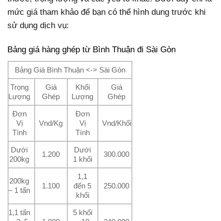
mức giá tham khảo để bạn có thể hình dung trước khi
sử dụng dịch vụ:
Bảng giá hàng ghép từ Bình Thuận đi Sài Gòn
Bảng Giá Bình Thuận <-> Sài Gòn
Trọng
Giá
Khối
Giá
Lượng
Ghép
Lượng
Ghép
Đơn
Đơn
Vị
Vnd/Kg
Vị
Vnd/Khối
Tính
Tính
Dưới
Dưới
1.200
300.000
200kg
1 khối
1,1
200kg
1.100
đến 5
250.000
– 1 tấn
khối
1,1 tấn
5 khối