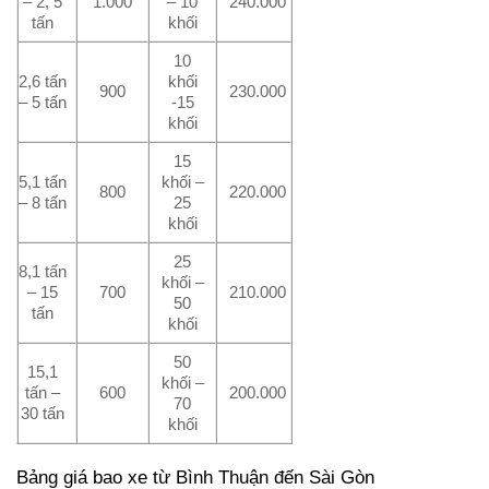
– 2, 5
1.000
– 10
240.000
tấn
khối
10
2,6 tấn
khối
900
230.000
– 5 tấn
-15
khối
15
5,1 tấn
khối –
800
220.000
– 8 tấn
25
khối
25
8,1 tấn
khối –
– 15
700
210.000
50
tấn
khối
50
15,1
khối –
tấn –
600
200.000
70
30 tấn
khối
Bảng giá bao xe từ Bình Thuận đến Sài Gòn