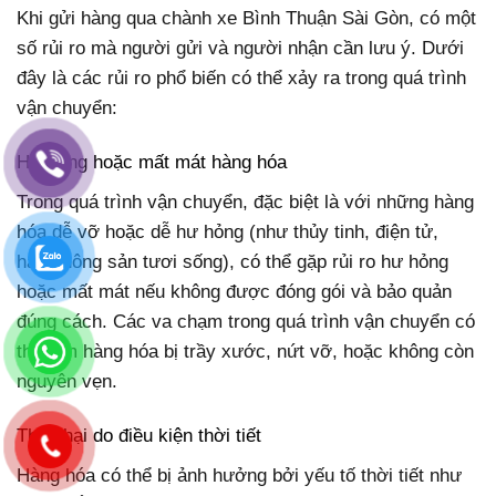
Khi gửi hàng qua chành xe Bình Thuận Sài Gòn, có một
số rủi ro mà người gửi và người nhận cần lưu ý. Dưới
đây là các rủi ro phổ biến có thể xảy ra trong quá trình
vận chuyển:
Hư hỏng hoặc mất mát hàng hóa
Trong quá trình vận chuyển, đặc biệt là với những hàng
hóa dễ vỡ hoặc dễ hư hỏng (như thủy tinh, điện tử,
hàng nông sản tươi sống), có thể gặp rủi ro hư hỏng
hoặc mất mát nếu không được đóng gói và bảo quản
đúng cách. Các va chạm trong quá trình vận chuyển có
thể làm hàng hóa bị trầy xước, nứt vỡ, hoặc không còn
nguyên vẹn.
Thiệt hại do điều kiện thời tiết
Hàng hóa có thể bị ảnh hưởng bởi yếu tố thời tiết như