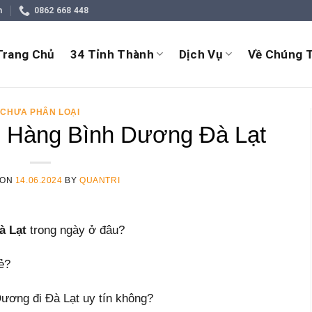
m
0862 668 448
Trang Chủ
34 Tỉnh Thành
Dịch Vụ
Về Chúng T
CHƯA PHÂN LOẠI
 Hàng Bình Dương Đà Lạt
 ON
14.06.2024
BY
QUANTRI
à Lạt
trong ngày ở đâu?
ẻ?
ương đi Đà Lạt uy tín không?