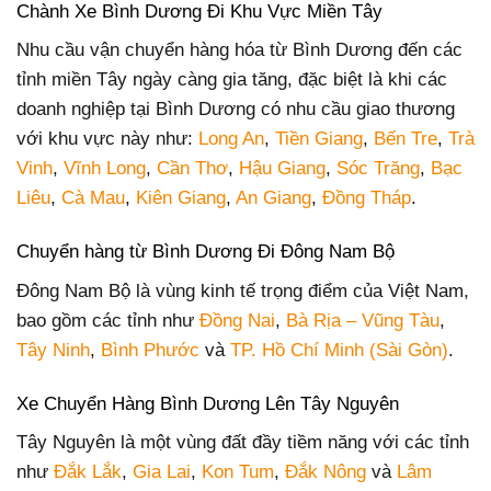
Chành Xe Bình Dương Đi Khu Vực Miền Tây
Nhu cầu vận chuyển hàng hóa từ Bình Dương đến các
tỉnh miền Tây ngày càng gia tăng, đặc biệt là khi các
doanh nghiệp tại Bình Dương có nhu cầu giao thương
với khu vực này như:
Long An
,
Tiền Giang
,
Bến Tre
,
Trà
Vinh
,
Vĩnh Long
,
Cần Thơ
,
Hậu Giang
,
Sóc Trăng
,
Bạc
Liêu
,
Cà Mau
,
Kiên Giang
,
An Giang
,
Đồng Tháp
.
Chuyển hàng từ Bình Dương Đi Đông Nam Bộ
Đông Nam Bộ là vùng kinh tế trọng điểm của Việt Nam,
bao gồm các tỉnh như
Đồng Nai
,
Bà Rịa – Vũng Tàu
,
Tây Ninh
,
Bình Phước
và
TP. Hồ Chí Minh (Sài Gòn)
.
Xe Chuyển Hàng Bình Dương Lên Tây Nguyên
Tây Nguyên là một vùng đất đầy tiềm năng với các tỉnh
như
Đắk Lắk
,
Gia Lai
,
Kon Tum
,
Đắk Nông
và
Lâm