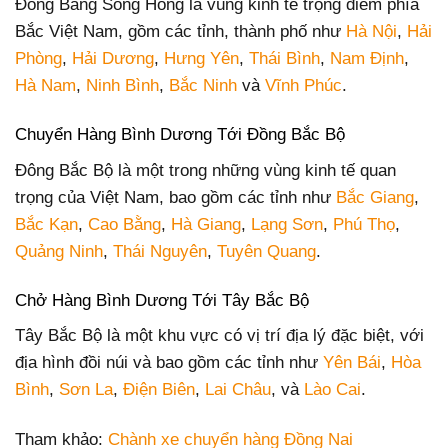
Đồng Bằng Sông Hồng là vùng kinh tế trọng điểm phía
Bắc Việt Nam, gồm các tỉnh, thành phố như
Hà Nội
,
Hải
Phòng
,
Hải Dương
,
Hưng Yên
,
Thái Bình
,
Nam Định
,
Hà Nam
,
Ninh Bình
,
Bắc Ninh
và
Vĩnh Phúc
.
Chuyển Hàng Bình Dương Tới Đồng Bắc Bộ
Đông Bắc Bộ là một trong những vùng kinh tế quan
trọng của Việt Nam, bao gồm các tỉnh như
Bắc Giang
,
Bắc Kạn
,
Cao Bằng
,
Hà Giang
,
Lạng Sơn
,
Phú Thọ
,
Quảng Ninh
,
Thái Nguyên
,
Tuyên Quang
.
Chở Hàng Bình Dương Tới Tây Bắc Bộ
Tây Bắc Bộ là một khu vực có vị trí địa lý đặc biệt, với
địa hình đồi núi và bao gồm các tỉnh như
Yên Bái
,
Hòa
Bình
,
Sơn La
,
Điện Biên
,
Lai Châu
, và
Lào Cai
.
Tham khảo:
Chành xe chuyển hàng Đồng Nai