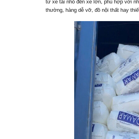
từ xe tải nhỏ đến xe lớn, phù hợp với n
thường, hàng dễ vỡ, đồ nội thất hay thiết