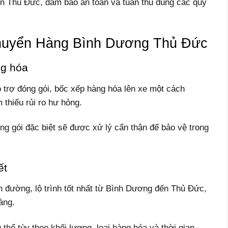
n Thủ Đức, đảm bảo an toàn và tuân thủ đúng các quy
huyển Hàng Bình Dương Thủ Đức
ng hóa
 trợ đóng gói, bốc xếp hàng hóa lên xe một cách
thiểu rủi ro hư hỏng.
ng gói đặc biệt sẽ được xử lý cẩn thận để bảo vệ trong
ết
n đường, lộ trình tốt nhất từ Bình Dương đến Thủ Đức,
hàng.
hể tùy theo khối lượng, loại hàng hóa và thời gian