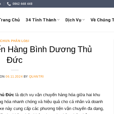
m
0862 668 448
Trang Chủ
34 Tỉnh Thành
Dịch Vụ
Về Chúng T
CHƯA PHÂN LOẠI
n Hàng Bình Dương Thủ
Đức
 ON
06.11.2024
BY
QUANTRI
Thủ Đức
là dịch vụ vận chuyển hàng hóa giữa hai khu
ng hóa nhanh chóng và hiệu quả cho cá nhân và doanh
ành xe này cung cấp các phương tiện vận chuyển đa dạng,