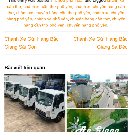
This entry was posted in
Chưa phân loại
and tagged
chành xe
cần thơ
,
chành xe cần thơ phổ yên
,
chành xe chuyển hàng cần
thơ
,
chành xe chuyển hàng cần thơ phổ yên
,
chành xe chuyển
hàng phổ yên
,
chành xe phổ yên
,
chuyển hàng cần thơ
,
chuyển
hàng cần thơ phổ yên
,
chuyển hàng phổ yên
.
Chành Xe Gửi Hàng Bắc
Chành Xe Gửi Hàng Bắc
Giang Sài Gòn
Giang Sa Đéc
Bài viết liên quan