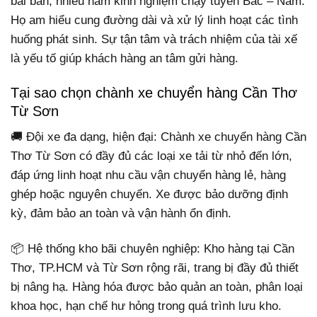
bài bản, nhiều năm kinh nghiệm chạy tuyến Bắc – Nam.
Họ am hiểu cung đường dài và xử lý linh hoạt các tình
huống phát sinh. Sự tận tâm và trách nhiệm của tài xế
là yếu tố giúp khách hàng an tâm gửi hàng.
Tại sao chọn chành xe chuyển hàng Cần Thơ
Từ Sơn
🚚 Đội xe đa dạng, hiện đại: Chành xe chuyển hàng Cần
Thơ Từ Sơn có đầy đủ các loại xe tải từ nhỏ đến lớn,
đáp ứng linh hoạt nhu cầu vận chuyển hàng lẻ, hàng
ghép hoặc nguyên chuyến. Xe được bảo dưỡng định
kỳ, đảm bảo an toàn và vận hành ổn định.
📦 Hệ thống kho bãi chuyên nghiệp: Kho hàng tại Cần
Thơ, TP.HCM và Từ Sơn rộng rãi, trang bị đầy đủ thiết
bị nâng hạ. Hàng hóa được bảo quản an toàn, phân loại
khoa học, hạn chế hư hỏng trong quá trình lưu kho.