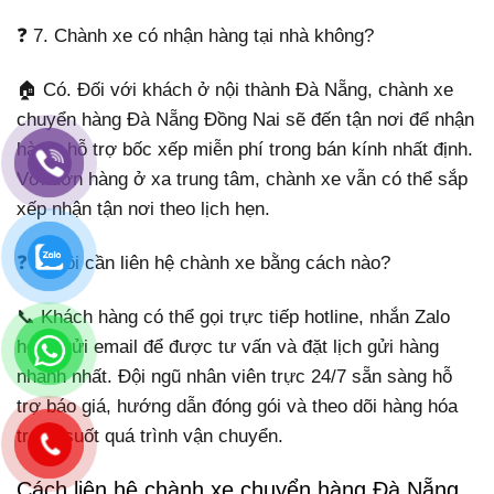
❓ 7. Chành xe có nhận hàng tại nhà không?
🏠 Có. Đối với khách ở nội thành Đà Nẵng, chành xe
chuyển hàng Đà Nẵng Đồng Nai sẽ đến tận nơi để nhận
hàng, hỗ trợ bốc xếp miễn phí trong bán kính nhất định.
Với đơn hàng ở xa trung tâm, chành xe vẫn có thể sắp
xếp nhận tận nơi theo lịch hẹn.
❓ 8. Tôi cần liên hệ chành xe bằng cách nào?
📞 Khách hàng có thể gọi trực tiếp hotline, nhắn Zalo
hoặc gửi email để được tư vấn và đặt lịch gửi hàng
nhanh nhất. Đội ngũ nhân viên trực 24/7 sẵn sàng hỗ
trợ báo giá, hướng dẫn đóng gói và theo dõi hàng hóa
trong suốt quá trình vận chuyển.
Cách liên hệ chành xe chuyển hàng Đà Nẵng