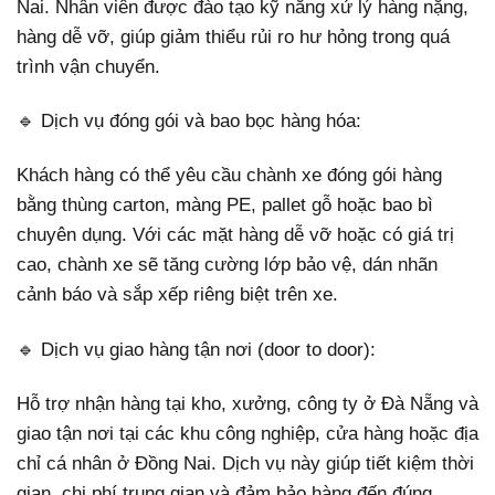
Nai. Nhân viên được đào tạo kỹ năng xử lý hàng nặng,
hàng dễ vỡ, giúp giảm thiểu rủi ro hư hỏng trong quá
trình vận chuyển.
🔹 Dịch vụ đóng gói và bao bọc hàng hóa:
Khách hàng có thể yêu cầu chành xe đóng gói hàng
bằng thùng carton, màng PE, pallet gỗ hoặc bao bì
chuyên dụng. Với các mặt hàng dễ vỡ hoặc có giá trị
cao, chành xe sẽ tăng cường lớp bảo vệ, dán nhãn
cảnh báo và sắp xếp riêng biệt trên xe.
🔹 Dịch vụ giao hàng tận nơi (door to door):
Hỗ trợ nhận hàng tại kho, xưởng, công ty ở Đà Nẵng và
giao tận nơi tại các khu công nghiệp, cửa hàng hoặc địa
chỉ cá nhân ở Đồng Nai. Dịch vụ này giúp tiết kiệm thời
gian, chi phí trung gian và đảm bảo hàng đến đúng