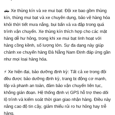
🛻 Xe thùng kín và xe mui bạt: Đội xe bao gồm thùng
kín, thùng mui bạt và xe chuyên dụng, bảo vệ hàng hóa
khỏi thời tiết mưa nắng, bụi bẩn và va đập trong quá
trình vận chuyển. Xe thùng kín thích hợp cho các mặt
hàng dễ hư hỏng, trong khi xe mui bạt linh hoạt với
hàng cồng kềnh, số lượng lớn. Sự đa dạng này giúp
chành xe chuyển hàng Đà Nẵng Nam Định đáp ứng gần
như mọi loại hàng hóa.
⚡ Xe hiện đại, bảo dưỡng định kỳ: Tất cả xe trong đội
đều được bảo dưỡng định kỳ, trang bị động cơ mạnh,
lốp và phanh an toàn, đảm bảo vận chuyển liên tục,
không gián đoạn. Hệ thống định vị GPS hỗ trợ theo dõi
lộ trình và kiểm soát thời gian giao nhận hàng. Điều này
nâng cao độ tin cậy, giảm thiểu rủi ro hư hỏng hay trễ
hàng.