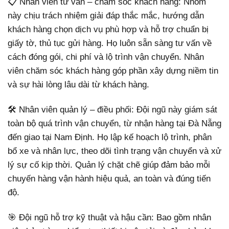
📋 Nhân viên tư vấn – chăm sóc khách hàng: Nhóm
này chịu trách nhiệm giải đáp thắc mắc, hướng dẫn
khách hàng chọn dịch vụ phù hợp và hỗ trợ chuẩn bị
giấy tờ, thủ tục gửi hàng. Họ luôn sẵn sàng tư vấn về
cách đóng gói, chi phí và lộ trình vận chuyển. Nhân
viên chăm sóc khách hàng góp phần xây dựng niềm tin
và sự hài lòng lâu dài từ khách hàng.
🛠️ Nhân viên quản lý – điều phối: Đội ngũ này giám sát
toàn bộ quá trình vận chuyển, từ nhận hàng tại Đà Nẵng
đến giao tại Nam Định. Họ lập kế hoạch lộ trình, phân
bổ xe và nhân lực, theo dõi tình trạng vận chuyển và xử
lý sự cố kịp thời. Quản lý chặt chẽ giúp đảm bảo mỗi
chuyến hàng vận hành hiệu quả, an toàn và đúng tiến
độ.
🎯 Đội ngũ hỗ trợ kỹ thuật và hậu cần: Bao gồm nhân