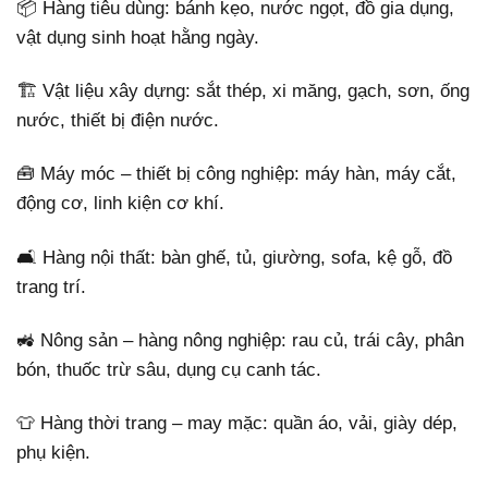
📦 Hàng tiêu dùng: bánh kẹo, nước ngọt, đồ gia dụng,
vật dụng sinh hoạt hằng ngày.
🏗️ Vật liệu xây dựng: sắt thép, xi măng, gạch, sơn, ống
nước, thiết bị điện nước.
🧰 Máy móc – thiết bị công nghiệp: máy hàn, máy cắt,
động cơ, linh kiện cơ khí.
🛋️ Hàng nội thất: bàn ghế, tủ, giường, sofa, kệ gỗ, đồ
trang trí.
🚜 Nông sản – hàng nông nghiệp: rau củ, trái cây, phân
bón, thuốc trừ sâu, dụng cụ canh tác.
👕 Hàng thời trang – may mặc: quần áo, vải, giày dép,
phụ kiện.