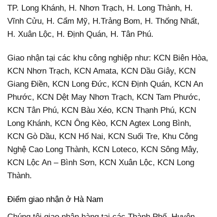
TP. Long Khánh, H. Nhơn Trạch, H. Long Thành, H.
Vĩnh Cửu, H. Cẩm Mỹ, H.Trảng Bom, H. Thống Nhất,
H. Xuân Lộc, H. Định Quán, H. Tân Phú.
Giao nhận tại các khu công nghiệp như: KCN Biên Hòa,
KCN Nhơn Trạch, KCN Amata, KCN Dầu Giây, KCN
Giang Điền, KCN Long Đức, KCN Định Quán, KCN An
Phước, KCN Dệt May Nhơn Trạch, KCN Tam Phước,
KCN Tân Phú, KCN Bàu Xéo, KCN Thạnh Phú, KCN
Long Khánh, KCN Ông Kèo, KCN Agtex Long Bình,
KCN Gò Dầu, KCN Hố Nai, KCN Suối Tre, Khu Công
Nghệ Cao Long Thành, KCN Loteco, KCN Sông Mây,
KCN Lộc An – Bình Sơn, KCN Xuân Lộc, KCN Long
Thành.
Điểm giao nhận ở Hà Nam
Chúng tôi giao nhận hàng tại các Thành Phố, Huyện