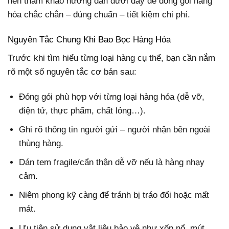
nên tham khảo hướng dẫn dưới đây để đóng gói hàng
hóa chắc chắn – đúng chuẩn – tiết kiệm chi phí.
Nguyên Tắc Chung Khi Bao Bọc Hàng Hóa
Trước khi tìm hiểu từng loại hàng cụ thể, bạn cần nắm
rõ một số nguyên tắc cơ bản sau:
Đóng gói phù hợp với từng loại hàng hóa (dễ vỡ,
điện tử, thực phẩm, chất lỏng…).
Ghi rõ thông tin người gửi – người nhận bên ngoài
thùng hàng.
Dán tem fragile/cẩn thận dễ vỡ nếu là hàng nhạy
cảm.
Niêm phong kỹ càng để tránh bị tráo đổi hoặc mất
mát.
Ưu tiên sử dụng vật liệu bảo vệ như xốp nổ, mút,