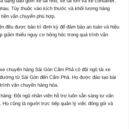
a dạng bao gồm xe tải nhỏ, xe tải lớn và xe container,
nhau. Tùy thuộc vào kích thước và khối lượng hàng
 tiện vận chuyển phù hợp.
iện đều được bảo trì định kỳ để đảm bảo an toàn và hiệu
úp giảm thiểu nguy cơ hỏng hóc trong quá trình vận
 xe chuyển hàng Sài Gòn Cẩm Phả có đội ngũ lái xe
n đường từ Sài Gòn đến Cẩm Phả. Họ được đào tạo bài
 trình vận chuyển hàng hóa.
hàng: Đội ngũ nhân viên hỗ trợ luôn sẵn sàng tư vấn
 Họ cũng là người trực tiếp quản lý việc đóng gói và