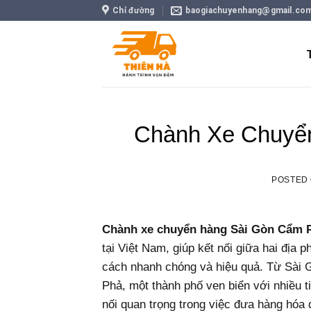
Skip
Chỉ đường
baogiachuyenhang@gmail.co
to
content
Chành Xe Chuyể
POSTED
Chành xe chuyển hàng Sài Gòn Cẩm 
tại Việt Nam, giúp kết nối giữa hai đị
cách nhanh chóng và hiệu quả. Từ Sài G
Phả, một thành phố ven biển với nhiều t
nối quan trọng trong việc đưa hàng hóa 