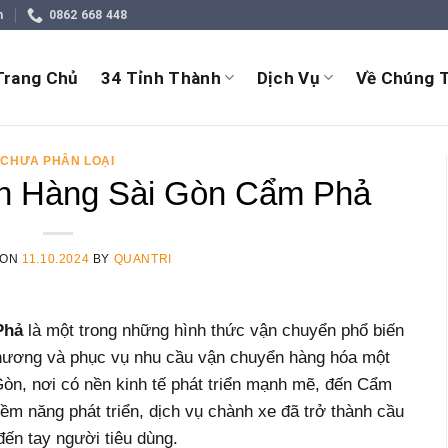
m
0862 668 448
Trang Chủ
34 Tỉnh Thành
Dịch Vụ
Về Chúng T
CHƯA PHÂN LOẠI
n Hàng Sài Gòn Cẩm Phả
 ON
11.10.2024
BY
QUANTRI
Phả
là một trong những hình thức vận chuyển phổ biến
a phương và phục vụ nhu cầu vận chuyển hàng hóa một
òn, nơi có nền kinh tế phát triển mạnh mẽ, đến Cẩm
iềm năng phát triển, dịch vụ chành xe đã trở thành cầu
đến tay người tiêu dùng.