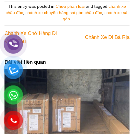
This entry was posted in
Chưa phân loại
and tagged
chành xe
châu đốc
,
chành xe chuyển hàng sài gòn châu đốc
,
chành xe sài
gòn
.
Chành Xe Chở Hàng Đi
Chành Xe Đi Bà Rịa
Vũng Tàu
Bài viết liên quan