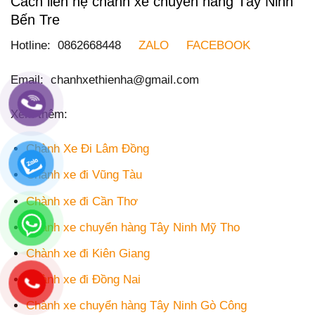
Cách liên hệ chành xe chuyển hàng Tây Ninh
Bến Tre
Hotline: 0862668448
ZALO
FACEBOOK
Email: chanhxethienha@gmail.com
Xem thêm:
Chành Xe Đi Lâm Đồng
Chành xe đi Vũng Tàu
Chành xe đi Cần Thơ
Chành xe chuyển hàng Tây Ninh Mỹ Tho
Chành xe đi Kiên Giang
Chành xe đi Đồng Nai
Chành xe chuyển hàng Tây Ninh Gò Công