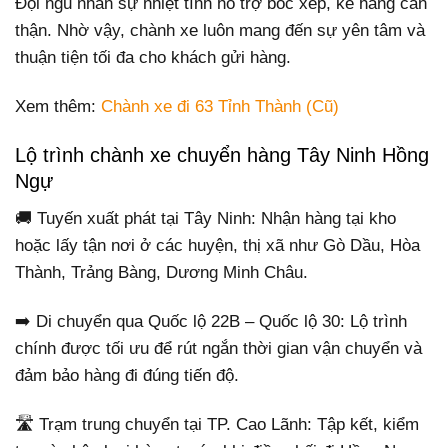
Đội ngũ nhân sự nhiệt tình hỗ trợ bốc xếp, kê hàng cẩn
thận. Nhờ vậy, chành xe luôn mang đến sự yên tâm và
thuận tiện tối đa cho khách gửi hàng.
Xem thêm:
Chành xe đi 63 Tỉnh Thành (Cũ)
Lộ trình chành xe chuyển hàng Tây Ninh Hồng
Ngự
🚚 Tuyến xuất phát tại Tây Ninh: Nhận hàng tại kho
hoặc lấy tận nơi ở các huyện, thị xã như Gò Dầu, Hòa
Thành, Trảng Bàng, Dương Minh Châu.
➡️ Di chuyển qua Quốc lộ 22B – Quốc lộ 30: Lộ trình
chính được tối ưu để rút ngắn thời gian vận chuyển và
đảm bảo hàng đi đúng tiến độ.
🛣️ Trạm trung chuyển tại TP. Cao Lãnh: Tập kết, kiểm