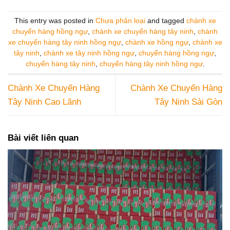
This entry was posted in
Chưa phân loại
and tagged
chành xe
chuyển hàng hồng ngự
,
chành xe chuyển hàng tây ninh
,
chành
xe chuyển hàng tây ninh hồng ngự
,
chành xe hồng ngự
,
chành xe
tây ninh
,
chành xe tây ninh hồng ngự
,
chuyển hàng hồng ngự
,
chuyển hàng tây ninh
,
chuyển hàng tây ninh hồng ngự
.
Chành Xe Chuyển Hàng
Chành Xe Chuyển Hàng
Tây Ninh Cao Lãnh
Tây Ninh Sài Gòn
Bài viết liên quan