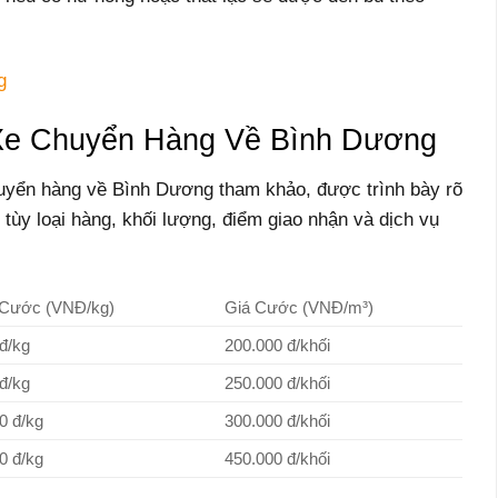
g
Xe Chuyển Hàng Về Bình Dương
uyển hàng về Bình Dương tham khảo, được trình bày rõ
 tùy loại hàng, khối lượng, điểm giao nhận và dịch vụ
 Cước (VNĐ/kg)
Giá Cước (VNĐ/m³)
đ/kg
200.000 đ/khối
đ/kg
250.000 đ/khối
0 đ/kg
300.000 đ/khối
0 đ/kg
450.000 đ/khối