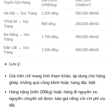
Giá Cước
Giá Cước
Tuyến Gửi Hàng
(VNĐ/kg)
(VNĐ/m³)
Hà Nội → Sóc Trăng
2.200 đ/kg
550.000 đ/khối
TPHCM → Sóc
800 đ/kg
200.000 đ/khối
Trăng
Đà Nẵng → Sóc
1.700 đ/kg
450.000 đ/khối
Trăng
Đắk Lắk → Sóc
1.500 đ/kg
400.000 đ/khối
Trăng
🔹 Lưu ý:
Giá trên chỉ mang tính tham khảo, áp dụng cho hàng
ghép, không quá cồng kềnh hoặc hàng đặc biệt.
Hàng nặng (trên 200kg) hoặc hàng đi nguyên xe,
nguyên chuyến sẽ được báo giá riêng với chi phí ưu
đãi.