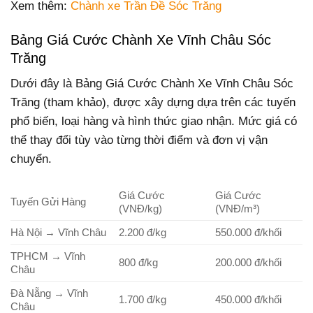
Xem thêm:
Chành xe Trần Đề Sóc Trăng
Bảng Giá Cước Chành Xe Vĩnh Châu Sóc
Trăng
Dưới đây là Bảng Giá Cước Chành Xe Vĩnh Châu Sóc
Trăng (tham khảo), được xây dựng dựa trên các tuyến
phổ biến, loại hàng và hình thức giao nhận. Mức giá có
thể thay đổi tùy vào từng thời điểm và đơn vị vận
chuyển.
Giá Cước
Giá Cước
Tuyến Gửi Hàng
(VNĐ/kg)
(VNĐ/m³)
Hà Nội → Vĩnh Châu
2.200 đ/kg
550.000 đ/khối
TPHCM → Vĩnh
800 đ/kg
200.000 đ/khối
Châu
Đà Nẵng → Vĩnh
1.700 đ/kg
450.000 đ/khối
Châu