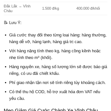
Đắk Lắk → Vĩnh
1.500 đ/kg
400.000 đ/khối
Châu
📝 Lưu Ý:
Giá cước thay đổi theo từng loại hàng: hàng thường,
hàng dễ vỡ, hàng lạnh, hàng giá trị cao.
Với hàng nặng tính theo kg, hàng cồng kềnh hoặc
nhẹ tính theo m³ (khối).
Hàng nguyên xe, hàng số lượng lớn sẽ được báo giá
riêng, có ưu đãi chiết khấu.
Phí giao nhận tận nơi sẽ tính riêng tùy khoảng cách.
Có thể thu hộ COD, hỗ trợ xuất hóa đơn VAT nếu
yêu cầu.
Mẹo Giảm Giá Cước Chành Xe Vĩnh Châu