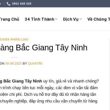
m
0862 668 448
Trang Chủ
34 Tỉnh Thành
Dịch Vụ
Về Chúng T
CHƯA PHÂN LOẠI
àng Bắc Giang Tây Ninh
 ON
09.09.2025
BY
QUANTRI
g Bắc Giang Tây Ninh
uy tín, giá rẻ và nhanh chóng?
ch trình chạy liên tục mỗi ngày, các đơn vị vận tải đảm
kiệm chi phí. Dịch vụ hỗ trợ đầy đủ từ nhận hàng tận
ếp chuyên nghiệp, đáp ứng nhu cầu vận chuyển từ hàng