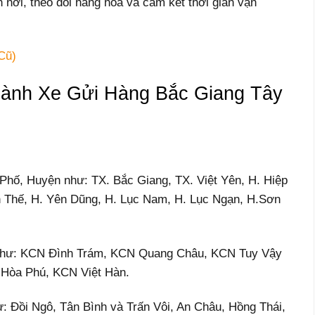
n nơi, theo dõi hàng hóa và cam kết thời gian vận
Cũ)
ành Xe Gửi Hàng Bắc Giang Tây
 Phố, Huyện như: TX. Bắc Giang, TX. Việt Yên, H. Hiệp
n Thế, H. Yên Dũng, H. Lục Nam, H. Lục Ngạn, H.Sơn
Như: KCN Đình Trám, KCN Quang Châu, KCN Tuy Vậy
 Hòa Phú, KCN Việt Hàn.
: Đồi Ngô, Tân Bình và Trấn Vôi, An Châu, Hồng Thái,