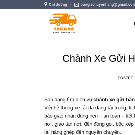
Skip
Chỉ đường
baogiachuyenhang@gmail.co
to
content
Chành Xe Gửi H
POSTED
Bạn đang tìm dịch vụ
chành xe gửi hàn
Với hệ thống xe tải đa dạng tải trọng, lị
bảo giao nhận đúng hẹn – an toàn – tiết 
nơi, giao tận nơi, đến đóng gói, bốc x
lẻ, hàng ghép đến nguyên chuyến.