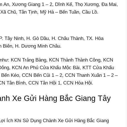
m An, Xương Giang 1 – 2, Dĩnh Kế, Thọ Xương, Đa Mai,
Xã Chũ, Tân Tịnh, Mỹ Hà – Bến Tuần, Cầu Lồ.
TP. Tây Ninh, H. Gò Dầu, H. Châu Thành, TX. Hòa
n Biên, H. Dương Minh Châu.
 ở như: KCN Trảng Bàng, KCN Thành Thành Công, KCN
Đông, KCN An Phú Cửa Khẩu Mộc Bài, KTT Cửa Khẩu
 Bến Kéo, CCN Bến Củi 1 – 2, CCN Thanh Xuân 1 – 2 –
CN Tân Bình, CCN Tân Hội 1, CCN Hòa Hội.
ành Xe Gửi Hàng Bắc Giang Tây
 “Lợi Ích Khi Sử Dụng Chành Xe Gửi Hàng Bắc Giang