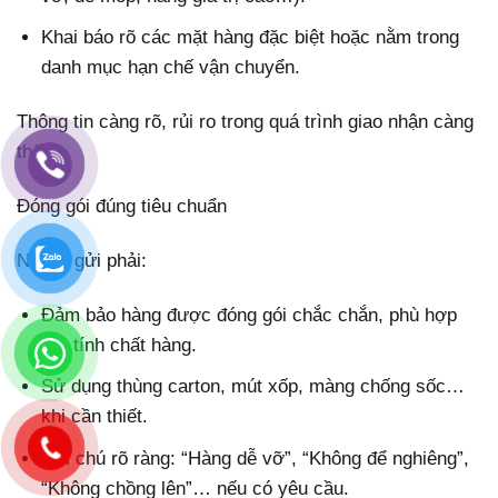
Khai báo rõ các mặt hàng đặc biệt hoặc nằm trong
danh mục hạn chế vận chuyển.
Thông tin càng rõ, rủi ro trong quá trình giao nhận càng
thấp.
Đóng gói đúng tiêu chuẩn
Người gửi phải:
Đảm bảo hàng được đóng gói chắc chắn, phù hợp
với tính chất hàng.
Sử dụng thùng carton, mút xốp, màng chống sốc…
khi cần thiết.
Ghi chú rõ ràng: “Hàng dễ vỡ”, “Không để nghiêng”,
“Không chồng lên”… nếu có yêu cầu.